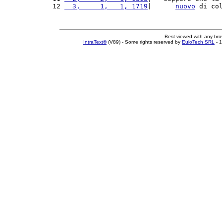
12 
  3,     1,   1, 1719
|      
nuovo
 di co
Best viewed with any br
IntraText®
(V89) - Some rights reserved by
EuloTech SRL
- 1