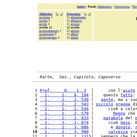
Indice
|
Parole
:
Alfabetica
-
Frequenza
-
Ro
Alfabetica
[
«
»
]
Frequenza
[
«
»
]
accolsero
1
12
abbandonato
accolta
3
12
abbraccia
accolti
4
12
accesso
accolto 12
12 accolto
accomodamento
1
12
adorare
accompagna
9
12
affetto
accompagnano
4
12
animo
Parte,  Sez., Capitolo, Capoverso
 1 
Pref,     0,   1, 3
  |      con l'
aiuto
 2 
  1,     2,   0, 194
 |    questo 
fatto
:
 3 
  1,     2,   2, 530
 |   
gente
, ma i su
 4 
  1,     2,   2, 543
 | 
piccolo
gregge
 d
 5 
  1,     2,   2, 544
 |      cioè a colo
 6 
  1,     2,   2, 570
 |        
Regno
 che
 7 
  1,     2,   2, 633
 |    
parabola
 del 
 8 
  1,     2,   2, 674
 |      cioè 
Gesù
. 
 9 
  1,     2,   3, 686
 |       e 
donato
, 
10
  1,     2,   3, 900
 |      
salvezza
 si
11 
  2,     2,   1, 1315
|   seppero che la