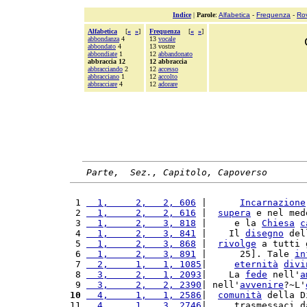
Indice
|
Parole
:
Alfabetica
-
Frequenza
-
Ro
Alfabetica
[
«
»
]
Frequenza
[
«
»
]
abbondanza
4
13
vocale
abbondato
4
13 vostre
abbondiate
1
12
abbandonato
abbraccia 12
12 abbraccia
abbracciando
2
12
accesso
abbracciano
1
12
accolto
abbracciare
4
12
adorare
Parte,  Sez., Capitolo, Capoverso
 1 
  1,     2,   2, 606
 |      
Incarnazione
 2 
  1,     2,   2, 616
 |  
supera
 e nel med
 3 
  1,     2,   3, 818
 |     e la 
Chiesa
c
 4 
  1,     2,   3, 841
 |    Il 
disegno
 del
 5 
  1,     2,   3, 868
 |  
rivolge
 a tutti 
 6 
  1,     2,   3, 891
 |      25]. Tale 
in
 7 
  2,     1,   1, 1085
|     
eternità
divi
 8 
  3,     2,   1, 2093
|    La 
fede
 nell'
a
 9 
  3,     2,   2, 2390
| nell'
avvenire
?~L'
10
  4,     1,   1, 2586
|  
comunità
 della D
11 
  4,     1,   3, 2746
|     trasmessaci d