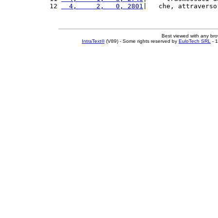
12 
  4,     2,   0, 2801
|   che, attraverso
Best viewed with any br
IntraText®
(V89) - Some rights reserved by
EuloTech SRL
- 1