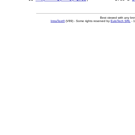
Best viewed with any br
IntraText®
(V89) - Some rights reserved by
EuloTech SRL
- 1