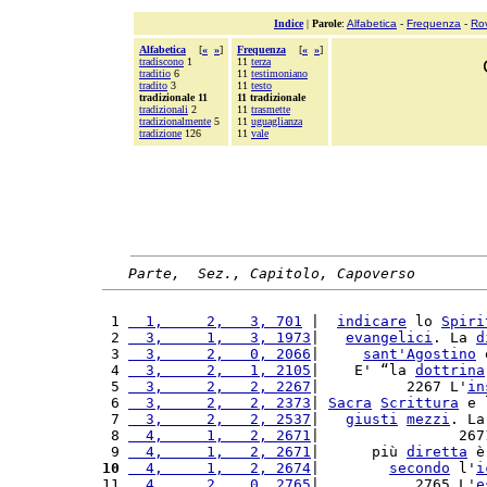
Indice
|
Parole
:
Alfabetica
-
Frequenza
-
Ro
Alfabetica
[
«
»
]
Frequenza
[
«
»
]
tradiscono
1
11
terza
traditio
6
11
testimoniano
tradito
3
11
testo
tradizionale 11
11 tradizionale
tradizionali
2
11
trasmette
tradizionalmente
5
11
uguaglianza
tradizione
126
11
vale
Parte,  Sez., Capitolo, Capoverso
 1 
  1,     2,   3, 701
 |  
indicare
 lo 
Spiri
 2 
  3,     1,   3, 1973
|   
evangelici
. La 
d
 3 
  3,     2,   0, 2066
|     
sant'
Agostino
 
 4 
  3,     2,   1, 2105
|    E' “la 
dottrina
 5 
  3,     2,   2, 2267
|          2267 L'
in
 6 
  3,     2,   2, 2373
| 
Sacra
Scrittura
 e 
 7 
  3,     2,   2, 2537
|   
giusti
mezzi
. La
 8 
  4,     1,   2, 2671
|                267
 9 
  4,     1,   2, 2671
|      più 
diretta
 è
10
  4,     1,   2, 2674
|        
secondo
 l'
i
11 
  4,     2,   0, 2765
|           2765 L'
e