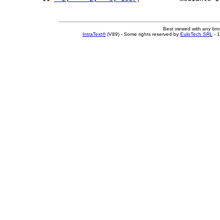
Best viewed with any br
IntraText®
(V89) - Some rights reserved by
EuloTech SRL
- 1