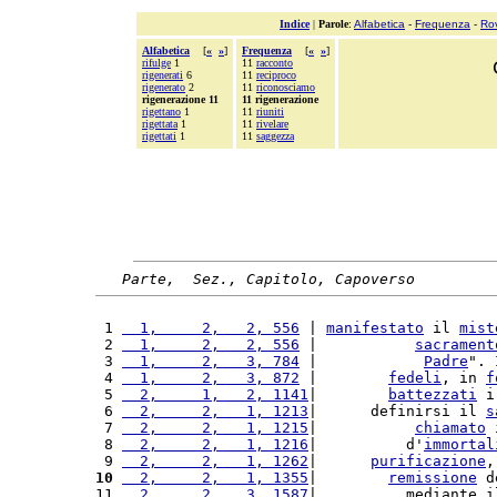
Indice
|
Parole
:
Alfabetica
-
Frequenza
-
Ro
Alfabetica
[
«
»
]
Frequenza
[
«
»
]
rifulge
1
11
racconto
rigenerati
6
11
reciproco
rigenerato
2
11
riconosciamo
rigenerazione 11
11 rigenerazione
rigettano
1
11
riuniti
rigettata
1
11
rivelare
rigettati
1
11
saggezza
Parte,  Sez., Capitolo, Capoverso
 1 
  1,     2,   2, 556
 | 
manifestato
 il 
mist
 2 
  1,     2,   2, 556
 |           
sacrament
 3 
  1,     2,   3, 784
 |            
Padre
". 
 4 
  1,     2,   3, 872
 |        
fedeli
, in 
f
 5 
  2,     1,   2, 1141
|        
battezzati
 i
 6 
  2,     2,   1, 1213
|      definirsi il 
s
 7 
  2,     2,   1, 1215
|           
chiamato
 
 8 
  2,     2,   1, 1216
|          d'
immortal
 9 
  2,     2,   1, 1262
|      
purificazione
,
10
  2,     2,   1, 1355
|        
remissione
 d
11 
  2,     2,   3, 1587
|          mediante i