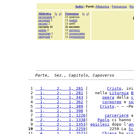
Indice
|
Parole
:
Alfabetica
-
Frequenza
-
Ro
Alfabetica
[
«
»
]
Frequenza
[
«
»
]
raccomando
1
11 qualcosa
raccontare
1
11
qualità
racconti
2
11 quell'
racconto 11
11 racconto
rachele
2
11
reciproco
racimolare
1
11
riconosciamo
radegonde
1
11
rigenerazione
Parte,  Sez., Capitolo, Capoverso
 1 
  1,     2,   1, 281
 |        
Cristo
, ini
 2 
  1,     2,   1, 281
 |   nella 
Liturgia
B
 3 
  1,     2,   1, 343
 |      
opera
 della 
c
 4 
  1,     2,   1, 362
 |      
corporeo
 e 
sp
 5 
  1,     2,   1, 389
 |     
Cristo
.~ ~ ~Pe
 6 
  1,     2,   1, 390
 |                   
 7 
  2,     2,   1, 1226
|       
carceriere
 a
 8 
  2,     2,   1, 1338
|    
Paolo
 ci hanno 
 9 
  2,     2,   1, 1353
| 
epiclesi
 dopo l'
an
10
  3,     2,   2, 2259
|         2259 La 
Sc
11 
  4,     1,   1, 2573
|      
Chiesa
 ha 
vis