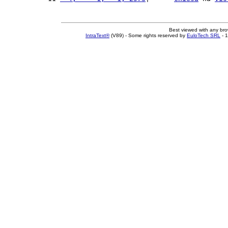
Best viewed with any br
IntraText®
(V89) - Some rights reserved by
EuloTech SRL
- 1