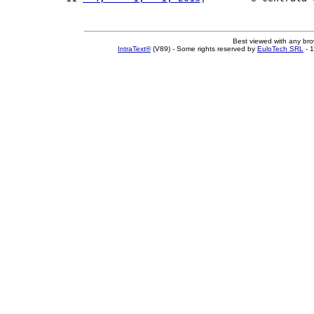
Best viewed with any br
IntraText®
(V89) - Some rights reserved by
EuloTech SRL
- 1