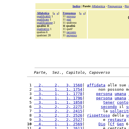
Indice
|
Parole
:
Alfabetica
-
Frequenza
-
Ro
Alfabetica
[
«
»
]
Frequenza
[
«
»
]
qualificabili
1
11
provoca
qualificato
1
11
puri
qualificazione
2
11 qualcosa
qualità 11
11 qualità
qualitativo
1
11 quell'
qualora 6
11
racconto
qualsiasi 28
11
reciproco
Parte,  Sez., Capitolo, Capoverso
 1 
  2,     2,   3, 1560
| 
affidata
 alle sue 
 2 
  3,     1,   1, 1754
|      non possono m
 3 
  3,     1,   1, 1778
|     
persona
umana
 4 
  3,     1,   1, 1796
|     
persona
umana
 5 
  3,     1,   1, 1858
|        
tener
conto
 6 
  3,     2,   2, 2275
|       
secondo
 il 
s
 7 
  3,     2,   2, 2415
|        la 
sollecit
 8 
  3,     2,   2, 2526
| 
rispettoso
 della 
v
 9 
  3,     2,   2, 2527
|        e 
restaura
 
10
  4,     1,   1, 2569
|      
Dio
 [
Cf
Gen
 6
11 
  4,     1,   1, 2613
|        è centrata 