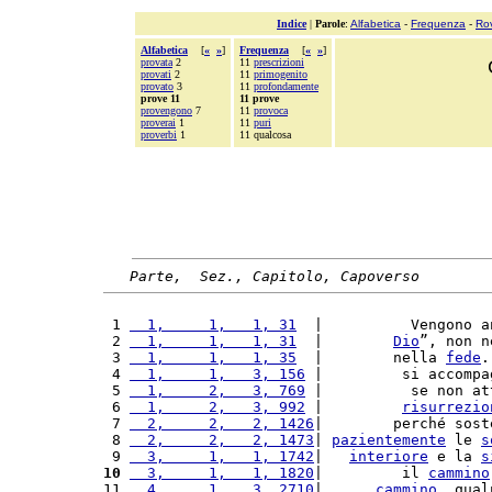
Indice
|
Parole
:
Alfabetica
-
Frequenza
-
Ro
Alfabetica
[
«
»
]
Frequenza
[
«
»
]
provata
2
11
prescrizioni
provati
2
11
primogenito
provato
3
11
profondamente
prove 11
11 prove
provengono
7
11
provoca
proverai
1
11
puri
proverbi
1
11 qualcosa
Parte,  Sez., Capitolo, Capoverso
 1 
  1,     1,   1, 31
  |          Vengono a
 2 
  1,     1,   1, 31
  |        
Dio
”, non n
 3 
  1,     1,   1, 35
  |        nella 
fede
.
 4 
  1,     1,   3, 156
 |         si accompa
 5 
  1,     2,   3, 769
 |          se non at
 6 
  1,     2,   3, 992
 |         
risurrezio
 7 
  2,     2,   2, 1426
|        perché sost
 8 
  2,     2,   2, 1473
| 
pazientemente
 le 
s
 9 
  3,     1,   1, 1742
|   
interiore
 e la 
s
10
  3,     1,   1, 1820
|         il 
cammino
11 
  4,     1,   3, 2710
|      
cammino
, qual