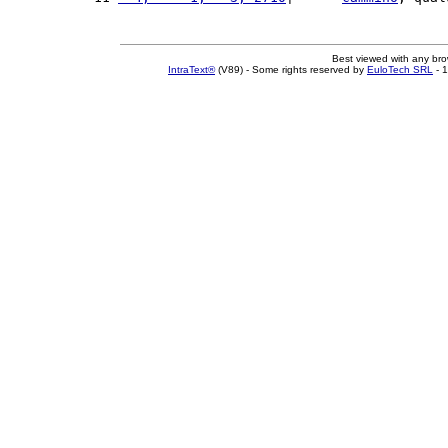
Best viewed with any br
IntraText®
(V89) - Some rights reserved by
EuloTech SRL
- 1