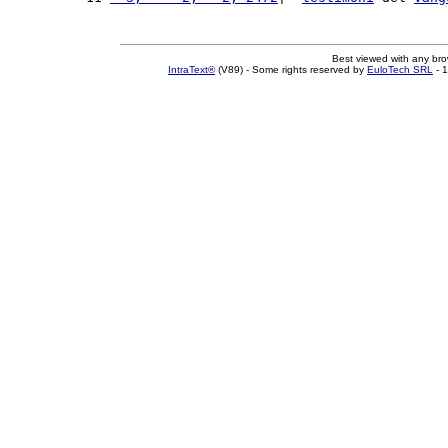
Best viewed with any br
IntraText®
(V89) - Some rights reserved by
EuloTech SRL
- 1