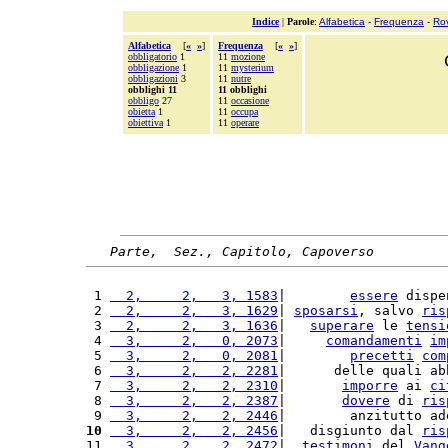
Indice
|
Parole
:
Alfabetica
-
Frequenza
-
Ro
Alfabetica
[
«
»
]
Frequenza
[
«
»
]
obbligatorio
1
11
mozione
obbligazione
1
11
mysterium
obbligazioni
3
11
nutre
obblighi 11
11 obblighi
obbligo
27
11
occasione
obietta
1
11
occupa
obiettiva
1
11
operare
Parte,  Sez., Capitolo, Capoverso
 1 
  2,     2,   3, 1583
|        
essere
 dispe
 2 
  2,     2,   3, 1629
| 
sposarsi
, salvo 
ris
 3 
  2,     2,   3, 1636
|   
superare
 le 
tensi
 4 
  3,     2,   0, 2073
|     
comandamenti
im
 5 
  3,     2,   0, 2081
|        
precetti
com
 6 
  3,     2,   2, 2281
|      delle quali ab
 7 
  3,     2,   2, 2310
|       
imporre
 ai 
ci
 8 
  3,     2,   2, 2387
|       
dovere
 di 
ris
 9 
  3,     2,   2, 2446
|        anzitutto ad
10
  3,     2,   2, 2456
|   disgiunto dal 
ris
11 
  3,     2,   2, 2472
|  
testimoni
 del 
Vang