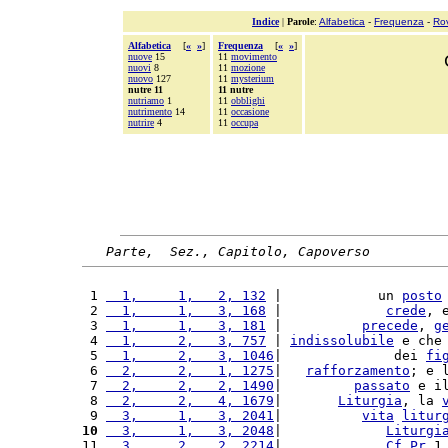
Indice
|
Parole
:
Alfabetica
-
Frequenza
-
Ro
Alfabetica
[
«
»
]
Frequenza
[
«
»
]
nuove
15
11
movimento
nuovi
8
11
mozione
nuovo
127
11
mysterium
nutre 11
11 nutre
nutriamo
1
11
obblighi
nutrimento
14
11
occasione
nutrire
4
11
occupa
Parte,  Sez., Capitolo, Capoverso
 1 
  1,     1,   2, 132
 |            un 
posto
 2 
  1,     1,   3, 168
 |             
crede
, 
 3 
  1,     1,   3, 181
 |          
precede
, 
g
 4 
  1,     2,   3, 757
 | 
indissolubile
 e che
 5 
  1,     2,   3, 1046
|              dei 
fi
 6 
  2,     2,   1, 1275
|   
rafforzamento
; e 
 7 
  2,     2,   2, 1490
|         
passato
 e i
 8 
  2,     2,   4, 1679
|       
Liturgia
, la 
 9 
  3,     1,   3, 2041
|          
vita
litur
10
  3,     1,   3, 2048
|             
Liturgi
11 
  3,     2,   2, 2214
|             
Cf
Pr
 1