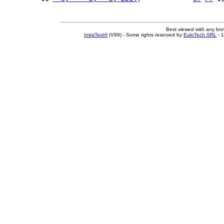
Best viewed with any br
IntraText®
(V89) - Some rights reserved by
EuloTech SRL
- 1