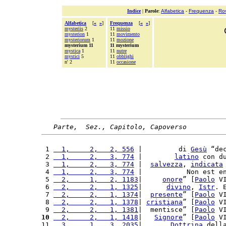
Indice
|
Parole
:
Alfabetica
-
Frequenza
-
Ro
Alfabetica
[
«
»
]
Frequenza
[
«
»
]
mysteriis
2
11
missio
mysterion
1
11
movimento
mysteriorum
1
11
mozione
mysterium 11
11 mysterium
mystica
1
11
nutre
mystici
5
11
obblighi
n' 2
11
occasione
Parte,  Sez., Capitolo, Capoverso
 1 
  1,     2,   2, 556
 |         di 
Gesù
 “de
 2 
  1,     2,   3, 774
 |        
latino
 con d
 3 
  1,     2,   3, 774
 |  
salvezza
, 
indicata
 4 
  1,     2,   3, 774
 |           Non est e
 5 
  2,     1,   2, 1183
|     
onore
” [
Paolo
 V
 6 
  2,     2,   1, 1325
|      
divino
, 
Istr
. 
 7 
  2,     2,   1, 1374
|  
presente
” [
Paolo
 V
 8 
  2,     2,   1, 1378
| 
cristiana
” [
Paolo
 V
 9 
  2,     2,   1, 1381
|  mentisce” [
Paolo
 V
10
  2,     2,   1, 1418
|   
Signore
” [
Paolo
 V
11 
  3,     1,   3, 2035
|       
Dottrina
 dell