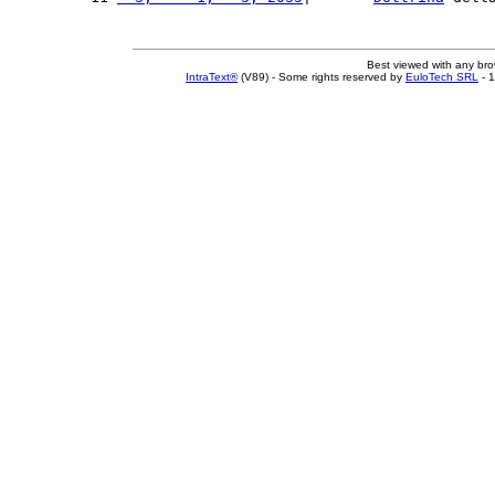
Best viewed with any br
IntraText®
(V89) - Some rights reserved by
EuloTech SRL
- 1