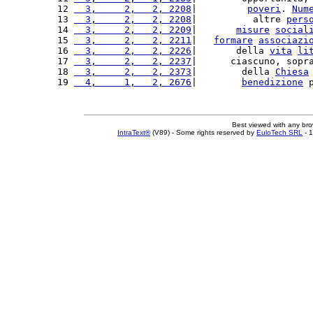
12 
  3,     2,   2, 2208
|         
poveri
. 
Num
13 
  3,     2,   2, 2208
|          altre 
pers
14 
  3,     2,   2, 2209
|       
misure
social
15 
  3,     2,   2, 2211
|   
formare
associazi
16 
  3,     2,   2, 2226
|       della 
vita
li
17 
  3,     2,   2, 2237
|      ciascuno, sopr
18 
  3,     2,   2, 2373
|        della 
Chiesa
19 
  4,     1,   2, 2676
|        
benedizione
 
Best viewed with any br
IntraText®
(V89) - Some rights reserved by
EuloTech SRL
- 1