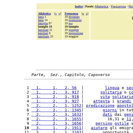
Indice
|
Parole
:
Alfabetica
-
Frequenza
-
Ro
Alfabetica
[
«
»
]
Frequenza
[
«
»
]
fama
1
19
diventato
fame
14
19
espressioni
famiglia
97
19
eva
famiglie 19
19 famiglie
familiare
21
19
giungere
familiari
8
19
imposizione
familiaris
25
19 maggior
Parte,  Sez., Capitolo, Capoverso
 1 
  1,     1,   2, 56
  |         
lingua
 e 
se
 2 
  1,     2,   3, 917
 |       
solitaria
 o 
c
 3 
  1,     2,   3, 918
 |       
vita
solitari
 4 
  1,     2,   3, 927
 |    
attesta
 i 
grandi
 5 
  2,     2,   1, 1252
| 
predicazione
aposto
 6 
  2,     2,   1, 1345
|        
giorni
 in tu
 7 
  2,     2,   3, 1632
|        
dati
 dai 
gen
 8 
  2,     2,   3, 1655
|          16,31 e 
11
 9 
  2,     2,   3, 1656
|     
persino
ostile
 
10
  3,     1,   2, 1911
|   
aiutare
 gli emigr
11 
  3,     2,   1, 2183
|        opportunità,