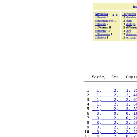
Ind
Alfabetica
[
«
»
]
Frequenza
differente
1
11
desidera
differentemente
1
11
detta
differenti
7
11
dialogo
differenza 11
11 differen
differenze
10
11
dirà
differenziato
1
11
discerni
differisca
1
11
esistono
Parte,  Sez., Capi
 1 
  1,     2,   1, 2
 2 
  1,     2,   2, 4
 3 
  1,     2,   2, 6
 4 
  1,     2,   2, 6
 5 
  1,     2,   3, 8
 6 
  3,     0,   0, 1
 7 
  3,     2,   0, 2
 8 
  3,     2,   2, 2
 9 
  3,     2,   2, 2
10
  3,     2,   2, 2
11 
  4,     2,   0, 2