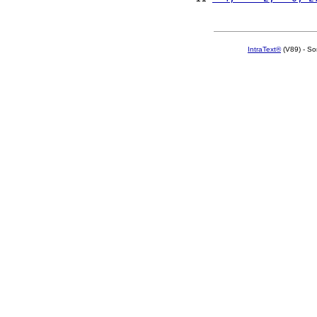
IntraText®
(V89) - So