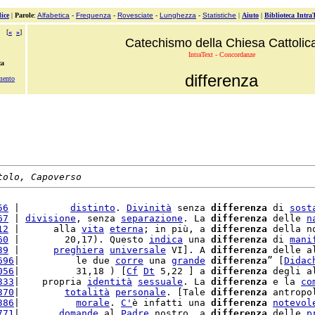
ice
|
Parole
:
Alfabetica
-
Frequenza
-
Rovesciate
-
Lunghezza
-
Statistiche
|
Aiuto
|
Biblioteca Intra
[
«
»
]
Catechismo della Chiesa Cattolic
IntraText - Concordanze
za
differenza
mento
tolo, Capoverso
56
 |         
distinto
. 
Divinità
 senza 
differenza
 di 
sost
67
 | 
divisione
, senza 
separazione
. La 
differenza
 delle 
n
12
 |      alla 
vita
eterna
; in più, a 
differenza
 della n
60
 |        20,17). Questo 
indica
 una 
differenza
 di 
mani
39
 |      
preghiera
universale
 VI]. A 
differenza
 delle a
696
|          le due 
corre
 una 
grande
differenza
” [
Didac
056
|          31,18 ) [
Cf
Dt
 5,22 ] a 
differenza
 degli a
333
|    propria 
identità
sessuale
. La 
differenza
 e la 
co
370
|        
totalità
personale
. [Tale 
differenza
 antropo
386
|          
morale
. 
C'
è infatti una 
differenza
notevol
771
|       
domande
 al 
Padre
 nostro, a 
differenza
 delle 
p