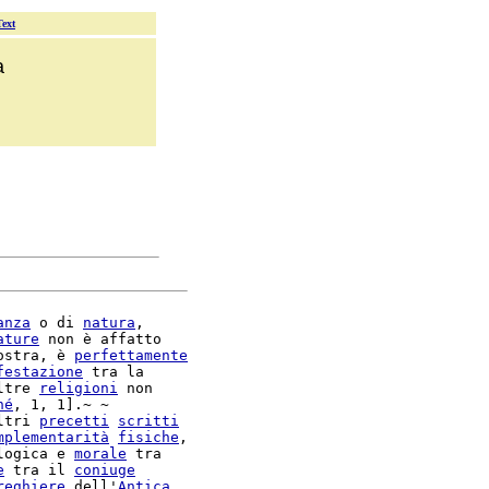
Text
a
anza
 o di 
natura
,

ature
 non è affatto

ostra, è 
perfettamente
festazione
 tra la

ltre 
religioni
 non

hé
, 1, 1].~ ~

ltri 
precetti
scritti
mplementarità
fisiche
,

logica e 
morale
e
 tra il 
coniuge
reghiere
 dell'
Antica