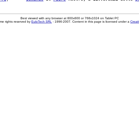
Best viewed with any browser at 800x600 or 768x1024 on Tablet PC
me rights reserved by
EuloTech SRL
- 1996-2007. Content in this page is licensed under a
Creat