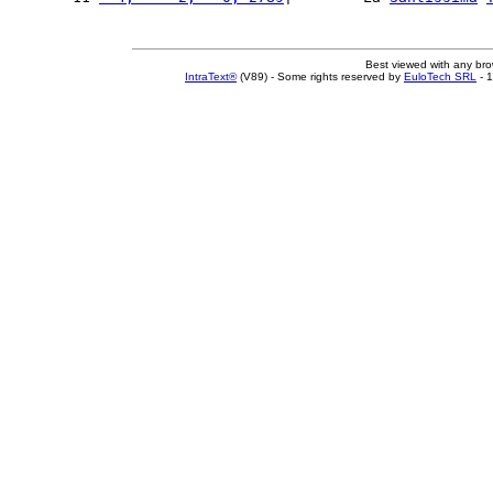
Best viewed with any br
IntraText®
(V89) - Some rights reserved by
EuloTech SRL
- 1