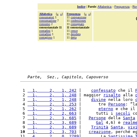
Indice
|
Parole
:
Alfabetica
-
Frequenza
-
Ro
Alfabetica
[
«
»
]
Frequenza
[
«
»
]
consumatori
1
11
compassione
consumazione
7
11
confessiones
consumo
2
11
consegnato
consustanziale 11
11 consustanziale
contadini
1
11
cresce
contadino
1
11
desidera
contagioso
1
11
detta
Parte,  Sez., Capitolo, Capoverso
 1 
  1,     2,   1, 242
 |    
confessato
 che il 
 2 
  1,     2,   1, 248
 | maggior 
risalto
 alla 
 3 
  1,     2,   1, 248
 |    
divine
 nella loro 
 4 
  1,     2,   1, 253
 |       tre 
Persone
: “l
 5 
  1,     2,   1, 262
 |       
eterno
 e che il
 6 
  1,     2,   2, 663
 |      tutti i 
secoli
 c
 7 
  1,     2,   3, 685
 |   
Persone
 della 
Santa
 8 
  1,     2,   3, 689
 |      
Gal
 4,6) è 
realm
 9 
  1,     2,   3, 689
 |    
Trinità
Santa
, 
viv
10
  1,     2,   3, 703
 |   
creazione
, perché e
11 
  4,     2,   0, 2789
|        La 
Santissima