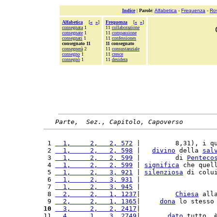
Indice
|
Parole
:
Alfabetica
-
Frequenza
-
Ro
Alfabetica
[
«
»
]
Frequenza
[
«
»
]
consegnata
1
11
collaborazione
consegnate
1
11
compassione
consegnati
1
11
confessiones
consegnato 11
11 consegnato
consegnerà
2
11
consustanziale
consegno
1
11
cresce
consegnò
1
11
desidera
Parte,  Sez., Capitolo, Capoverso
 1 
  1,     2,   2, 572
 |         8,31), i q
 2 
  1,     2,   2, 598
 |   
divino
 della 
sal
 3 
  1,     2,   2, 599
 |         di 
Penteco
 4 
  1,     2,   2, 599
 | 
significa
 che quel
 5 
  1,     2,   3, 921
 | 
silenziosa
 di colu
 6 
  1,     2,   3, 931
 |                   
 7 
  1,     2,   3, 945
 |                   
 8 
  2,     2,   1, 1237
|         
Chiesa
 all
 9 
  2,     2,   1, 1365
|     
dona
 lo stesso
10
  3,     2,   2, 2417
|                   
11 
  4,     1,   3, 2749
|       
dato
 tutto, 