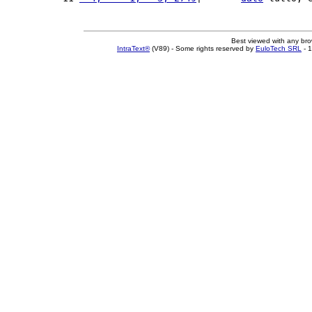
Best viewed with any br
IntraText®
(V89) - Some rights reserved by
EuloTech SRL
- 1