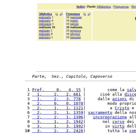
Indice
|
Parole
:
Alfabetica
-
Frequenza
-
Ro
Alfabetica
[
«
»
]
Frequenza
[
«
»
]
realizzarlo
1
10
questione
realizzarsi
4
10
quinto
realizzasse
1
10
ragioni
realizzata 10
10 realizzata
realizzate
2
10
reciproca
realizzato
8
10
religiosi
realizzava
1
10
riassume
Parte,  Sez., Capitolo, Capoverso
 1 
Pref,     0,   4, 15
 |         come la 
sal
 2 
  1,     2,   2, 661
 |      cioè alla 
disc
 3 
  1,     2,   3, 778
 |     dalle 
azioni
 di
 4 
  2,     0,   0, 1070
|         modo propri
 5 
  2,     1,   1, 1121
|          a 
Cristo
 e
 6 
  2,     2,   1, 1359
| 
sacramento
 della no
 7 
  2,     2,   1, 1396
|   
incorporazione
 al
 8 
  3,     1,   2, 1942
|       nel 
corso
 dei
 9 
  3,     1,   3, 1992
|        in 
virtù
 del
10
  3,     2,   2, 2426
|         tutta la 
co