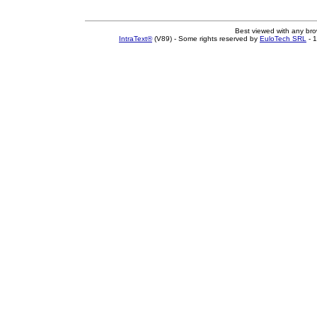
Best viewed with any br
IntraText®
(V89) - Some rights reserved by
EuloTech SRL
- 1