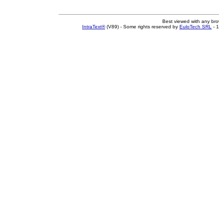
Best viewed with any br
IntraText®
(V89) - Some rights reserved by
EuloTech SRL
- 1