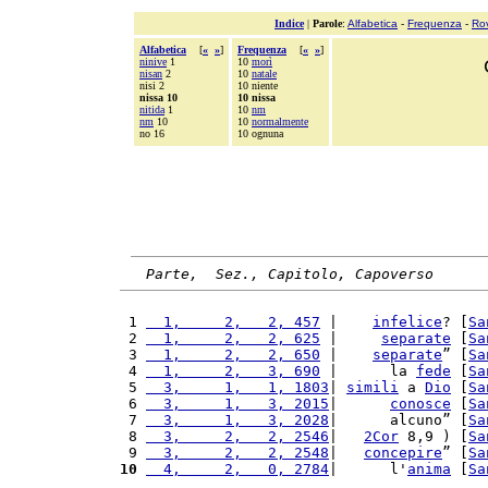
Indice
|
Parole
:
Alfabetica
-
Frequenza
-
Ro
Alfabetica
[
«
»
]
Frequenza
[
«
»
]
ninive
1
10
morì
nisan
2
10
natale
nisi 2
10 niente
nissa 10
10 nissa
nitida
1
10
nm
nm
10
10
normalmente
no 16
10 ognuna
Parte,  Sez., Capitolo, Capoverso
 1 
  1,     2,   2, 457
 |    
infelice
? [
Sa
 2 
  1,     2,   2, 625
 |     
separate
 [
Sa
 3 
  1,     2,   2, 650
 |    
separate
” [
Sa
 4 
  1,     2,   3, 690
 |      la 
fede
 [
Sa
 5 
  3,     1,   1, 1803
| 
simili
 a 
Dio
 [
Sa
 6 
  3,     1,   3, 2015
|      
conosce
 [
Sa
 7 
  3,     1,   3, 2028
|      alcuno” [
Sa
 8 
  3,     2,   2, 2546
|   
2Cor
 8,9 ) [
Sa
 9 
  3,     2,   2, 2548
|   
concepire
” [
Sa
10
  4,     2,   0, 2784
|      l'
anima
 [
Sa