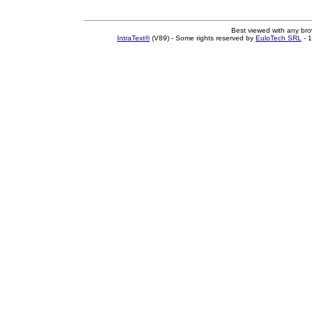
Best viewed with any br
IntraText®
(V89) - Some rights reserved by
EuloTech SRL
- 1