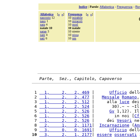
Indice
|
Parole
:
Alfabetica
-
Frequenza
-
Ro
Alfabetica
[
«
»
]
Frequenza
[
«
»
]
nascosto
12
10
mirabile
naso
1
10
miracoli
nata
4
10
morì
natale 10
10 natale
natan
3
10 niente
nate
4
10
nissa
nati
6
10
nm
Parte,  Sez., Capitolo, Capoverso
 1 
  1,     2,   2, 469
 |      
Ufficio
 dell
 2 
  1,     2,   2, 477
 |   
Messale
Romano
,
 3 
  1,     2,   2, 512
 |     alla 
luce
 dei
 4 
  1,     2,   2, 524
 |       30).~ ~ ~Il
 5 
  1,     2,   2, 526
 |      
Gv
 1,12). Il
 6 
  1,     2,   2, 526
 |        in noi [
Cf
 7 
  1,     2,   2, 526
 |     dei 
Vespri
 ne
 8 
  2,     1,   2, 1171
|  
Incarnazione
 (
An
 9 
  3,     0,   0, 1691
|      
Ufficio
 dell
10
  3,     2,   1, 2177
| 
essere
osservati
 