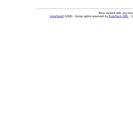
Best viewed with any br
IntraText®
(V89) - Some rights reserved by
EuloTech SRL
- 1