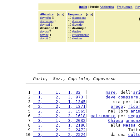
Indice
|
Parole
:
Alfabetica
-
Frequenza
-
Ro
Alfabetica
[
«
»
]
Frequenza
[
«
»
]
dovrebbe
5
10
discrezione
dovremmo
1
10
divisione
dovresti
1
10
divorzio
dovunque 10
10 dovunque
dovuta
7
10
ebraico
dovute
4
10
efficacemente
dovuti
2
10
elezione
Parte,  Sez., Capitolo, Capoverso
 1 
  1,     1,   1, 32
  |       
mare
, dell'
ar
 2 
  1,     2,   3, 973
 |       
deve
compiere
 3 
  2,     2,   1, 1345
|          sia per tu
 4 
  2,     2,   1, 1371
|         
prego
: 
rico
 5 
  2,     2,   3, 1565
|        nel loro 
ani
 6 
  2,     2,   3, 1618
| 
matrimonio
 per 
segu
 7 
  3,     1,   3, 2032
|        
Chiesa
annun
 8 
  3,     2,   1, 2180
|         alla 
Messa
 
 9 
  3,     2,   2, 2472
|                Tutt
10
  3,     2,   2, 2524
|         da una 
cult