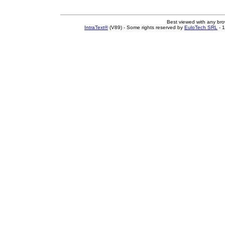
Best viewed with any br
IntraText®
(V89) - Some rights reserved by
EuloTech SRL
- 1