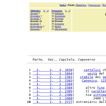
Indice
|
Parole
:
Alfabetica
-
Frequenza
-
Ro
Alfabetica
[
«
»
]
Frequenza
[
«
»
]
divorerà
1
10
differenze
divoriamo
1
10
discrezione
divorziati
2
10
divisione
divorzio 10
10 divorzio
divulgate
2
10
dovunque
divulgazione
2
10
ebraico
dizionario
1
10
efficacemente
Parte,  Sez., Capitolo, Capoverso
 1 
  2,     2,   3, 1650
|     
cattolici
 c
 2 
  2,     2,   3, 1664
|       
unità
 del
 3 
  3,     2,   2, 2381
|   
stabile
 dei 
g
 4 
  3,     2,   2, 2383
|    
Canonico
, 
11
 5 
  3,     2,   2, 2384
|                
 6 
  3,     2,   2, 2384
|      altro 
fino
 7 
  3,     2,   2, 2385
|      Il 
caratte
 8 
  3,     2,   2, 2386
|      sia 
vittim
 9 
  3,     2,   2, 2400
|          2400 L
10
  4,     1,   3, 2727
| estraniarsi dal