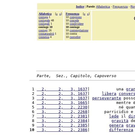
Indice
|
Parole
:
Alfabetica
-
Frequenza
-
Ro
Alfabetica
[
«
»
]
Frequenza
[
«
»
]
coniuga
1
10
compiono
coniugale
48
10
concede
coniugali
1
10
condividere
coniuge 10
10 coniuge
coniugi
26
10
contemplazione
connaturalità
1
10 contra
connessa
4
10
custodire
Parte,  Sez., Capitolo, Capoverso
 1 
  2,     2,   3, 1637
|           una 
gra
 2 
  2,     2,   3, 1637
|     
libera
conver
 3 
  2,     2,   3, 1637
| 
perseverante
 poss
 4 
  2,     2,   3, 1665
|           mentre 
 5 
  3,     2,   2, 2230
|            né qua
 6 
  3,     2,   2, 2268
|      parricidio e
 7 
  3,     2,   2, 2381
|        
lede
 il 
di
 8 
  3,     2,   2, 2384
|         
gravità
 d
 9 
  3,     2,   2, 2385
|        
genera
gra
10
  3,     2,   2, 2386
|        
differenza