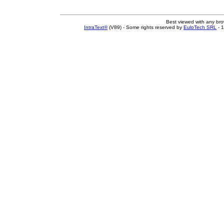
Best viewed with any br
IntraText®
(V89) - Some rights reserved by
EuloTech SRL
- 1