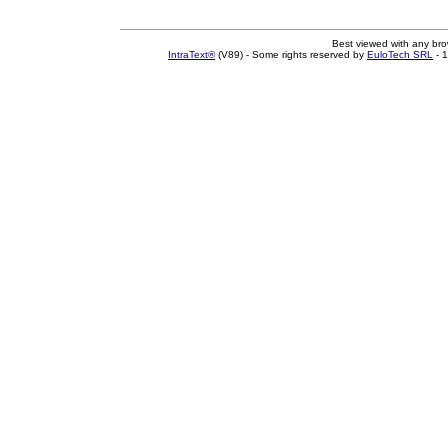
Best viewed with any br
IntraText®
(V89) - Some rights reserved by
EuloTech SRL
- 1