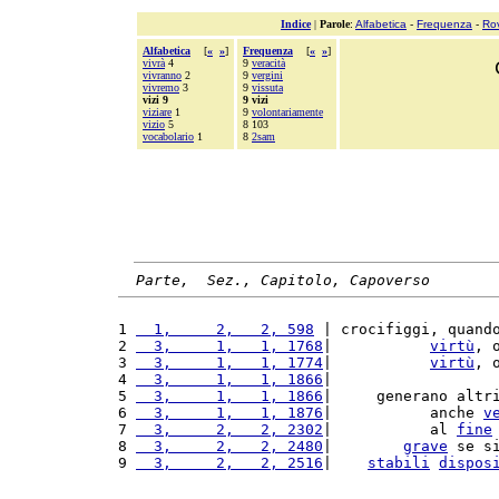
Indice
|
Parole
:
Alfabetica
-
Frequenza
-
Ro
Alfabetica
[
«
»
]
Frequenza
[
«
»
]
vivrà
4
9
veracità
vivranno
2
9
vergini
vivremo
3
9
vissuta
vizi 9
9 vizi
viziare
1
9
volontariamente
vizio
5
8 103
vocabolario
1
8
2sam
Parte,  Sez., Capitolo, Capoverso
1 
  1,     2,   2, 598
 | crocifiggi, quand
2 
  3,     1,   1, 1768
|           
virtù
, 
3 
  3,     1,   1, 1774
|           
virtù
, 
4 
  3,     1,   1, 1866
|                  
5 
  3,     1,   1, 1866
|     generano altr
6 
  3,     1,   1, 1876
|           anche 
v
7 
  3,     2,   2, 2302
|           al 
fine
8 
  3,     2,   2, 2480
|        
grave
 se s
9 
  3,     2,   2, 2516
|    
stabili
dispos