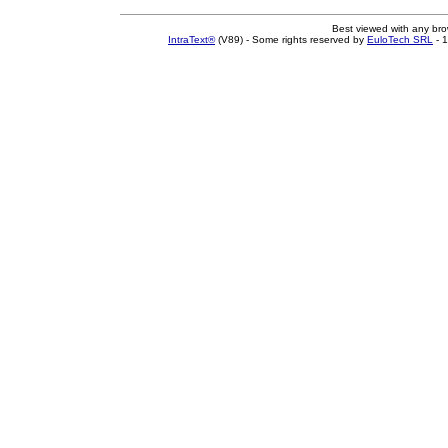
Best viewed with any br
IntraText®
(V89) - Some rights reserved by
EuloTech SRL
- 1