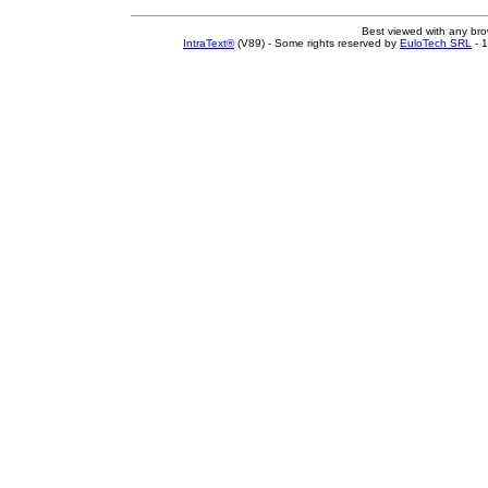
Best viewed with any br
IntraText®
(V89) - Some rights reserved by
EuloTech SRL
- 1