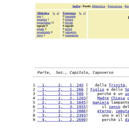
Indice
|
Parole
:
Alfabetica
-
Frequenza
-
Ro
Alfabetica
[
«
»
]
Frequenza
[
«
»
]
ugo
1
9
trascende
uguaglia
1
9
triplice
uguaglianza
11
9
trovare
uguale 9
9 uguale
uguali
2
9
utilità
ugualmente
6
9
vantaggio
ulivo
1
9
venerazione
Parte,  Sez., Capitolo, Capoverso
1 
  1,     2,   1, 245
 |   della 
Trinità
,
2 
  1,     2,   1, 266
 | 
Figlio
 e dello 
S
3 
  1,     2,   2, 589
 |    perché è un 
u
4 
  2,     1,   2, 1203
|    
Madre
Chiesa
5 
  2,     2,   3, 1645
|  
maniera
 lampant
6 
  3,     1,   3, 1955
|      il 
senso
 de
7 
  3,     2,   1, 2086
|    
eterno
, 
immut
8 
  3,     2,   2, 2393
|      uno e all'a
9 
  4,     1,   2, 2690
|      perché il 
d