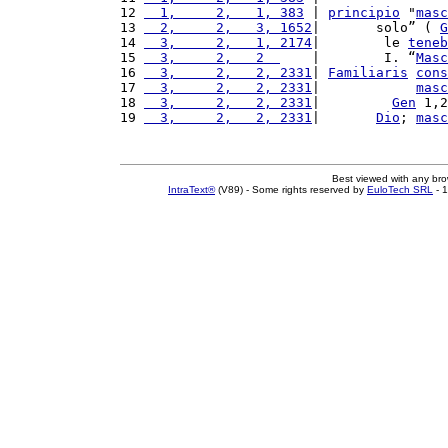
12 
  1,     2,   1, 383
 | 
principio
 "
masc
13 
  2,     2,   3, 1652
|       solo” ( 
G
14 
  3,     2,   1, 2174
|        le 
teneb
15 
  3,     2,   2  
    |        I. “
Masc
16 
  3,     2,   2, 2331
| 
Familiaris
cons
17 
  3,     2,   2, 2331
|            
masc
18 
  3,     2,   2, 2331
|         
Gen
 1,2
19 
  3,     2,   2, 2331
|       
Dio
; 
masc
Best viewed with any br
IntraText®
(V89) - Some rights reserved by
EuloTech SRL
- 1