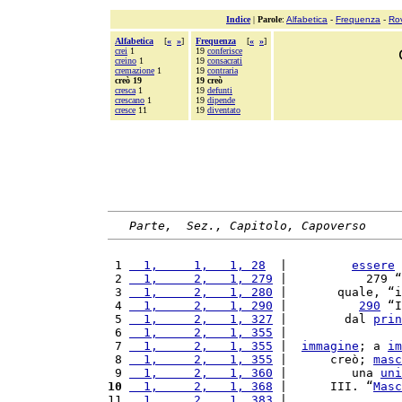
Indice
|
Parole
:
Alfabetica
-
Frequenza
-
Ro
Alfabetica
[
«
»
]
Frequenza
[
«
»
]
crei
1
19
conferisce
creino
1
19
consacrati
cremazione
1
19
contraria
creò 19
19 creò
cresca
1
19
defunti
crescano
1
19
dipende
cresce
11
19
diventato
Parte,  Sez., Capitolo, Capoverso
 1 
  1,     1,   1, 28
  |         
essere
 2 
  1,     2,   1, 279
 |           279 “
 3 
  1,     2,   1, 280
 |       quale, “i
 4 
  1,     2,   1, 290
 |          
290
 “I
 5 
  1,     2,   1, 327
 |        dal 
prin
 6 
  1,     2,   1, 355
 |                
 7 
  1,     2,   1, 355
 |  
immagine
; a 
im
 8 
  1,     2,   1, 355
 |      creò; 
masc
 9 
  1,     2,   1, 360
 |         una 
uni
10
  1,     2,   1, 368
 |      III. “
Masc
11 
  1,     2,   1, 383
 |                