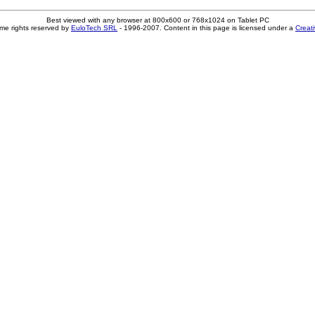
Best viewed with any browser at 800x600 or 768x1024 on Tablet PC
me rights reserved by
EuloTech SRL
- 1996-2007. Content in this page is licensed under a
Creat