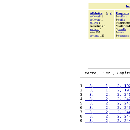
Ind
Alfabetica
[
«
»
]
Frequenza
sollevarli
1
9
sofferto
sollevato
1
9
soffio
sollevi
1
9 solamente
sollicitudo 9
9 sollicitu
sollievo
1
9
sorelle
solo 255
9
sorte
soltanto
123
9
sostenere
Parte,  Sez., Capit
1 
  3,     1,   2, 19
2 
  3,     1,   2, 19
3 
  3,     2,   2, 24
4 
  3,     2,   2, 24
5 
  3,     2,   2, 24
6 
  3,     2,   2, 24
7 
  3,     2,   2, 24
8 
  3,     2,   2, 24
9 
  3,     2,   2, 24