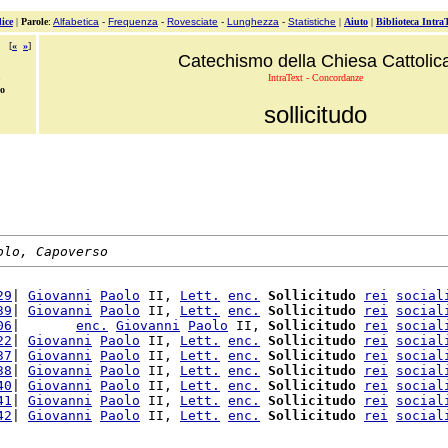
ice
|
Parole
:
Alfabetica
-
Frequenza
-
Rovesciate
-
Lunghezza
-
Statistiche
|
Aiuto
|
Biblioteca Intra
[
«
»
]
Catechismo della Chiesa Cattolic
IntraText - Concordanze
do
sollicitudo
olo, Capoverso
29
| 
Giovanni
Paolo
 II, 
Lett.
enc.
Sollicitudo
rei
social
39
| 
Giovanni
Paolo
 II, 
Lett.
enc.
Sollicitudo
rei
social
06
|       
enc.
Giovanni
Paolo
 II, 
Sollicitudo
rei
social
22
| 
Giovanni
Paolo
 II, 
Lett.
enc.
Sollicitudo
rei
social
37
| 
Giovanni
Paolo
 II, 
Lett.
enc.
Sollicitudo
rei
social
38
| 
Giovanni
Paolo
 II, 
Lett.
enc.
Sollicitudo
rei
social
40
| 
Giovanni
Paolo
 II, 
Lett.
enc.
Sollicitudo
rei
social
41
| 
Giovanni
Paolo
 II, 
Lett.
enc.
Sollicitudo
rei
social
42
| 
Giovanni
Paolo
 II, 
Lett.
enc.
Sollicitudo
rei
social