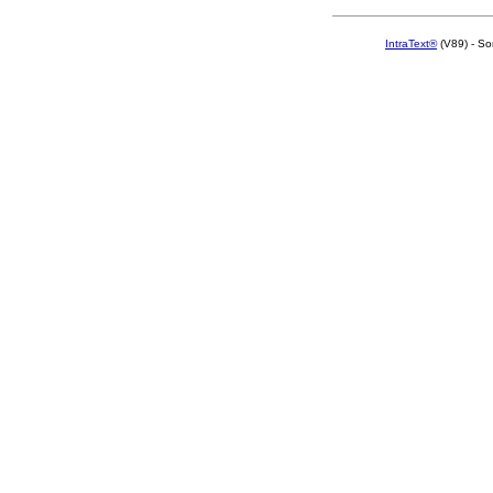
IntraText®
(V89) - So