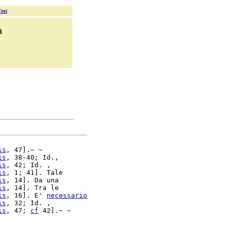
Text
a
is
, 47].~ ~

is
, 38-40; Id.,

is
, 42; Id. ,

is
, 1; 41]. Tale

is
, 14]. Da una

is
, 14]. Tra le

is
, 16]. E' 
necessario
is
, 32; Id. ,

is
, 47; 
cf