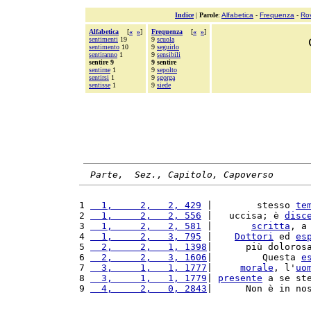
Indice
|
Parole
:
Alfabetica
-
Frequenza
-
Ro
Alfabetica
[
«
»
]
Frequenza
[
«
»
]
sentimenti
19
9
scuola
sentimento
10
9
seguirlo
sentiranno
1
9
sensibili
sentire 9
9 sentire
sentirne
1
9
sepolto
sentirsi
1
9
sgorga
sentisse
1
9
siede
Parte,  Sez., Capitolo, Capoverso
1 
  1,     2,   2, 429
 |        stesso 
te
2 
  1,     2,   2, 556
 |   uccisa; è 
disc
3 
  1,     2,   2, 581
 |       
scritta
, a
4 
  1,     2,   3, 795
 |    
Dottori
 ed 
es
5 
  2,     2,   1, 1398
|      più doloros
6 
  2,     2,   3, 1606
|         Questa 
e
7 
  3,     1,   1, 1777
|     
morale
, l'
uo
8 
  3,     1,   1, 1779
| 
presente
 a se st
9 
  4,     2,   0, 2843
|      Non è in no