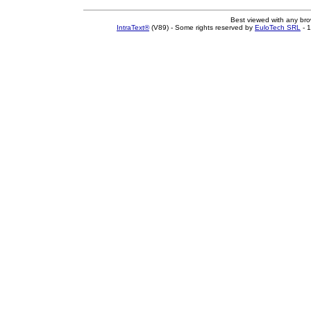
Best viewed with any br
IntraText®
(V89) - Some rights reserved by
EuloTech SRL
- 1