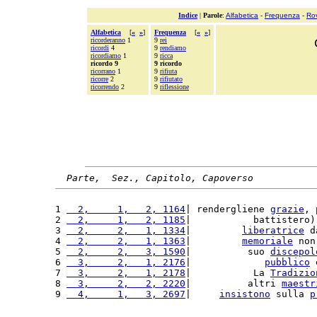
Indice
|
Parole
:
Alfabetica
-
Frequenza
-
Ro
Alfabetica
[
«
»
]
Frequenza
[
«
»
]
ricorderanno
1
9
rei
ricordi
4
9
rendiamo
ricordiamo
1
9
ricca
ricordo 9
9 ricordo
ricorrano
1
9
rifiuta
ricorre
2
9
rifiutato
ricorrendo
2
9
riflessione
Parte,  Sez., Capitolo, Capoverso
1 
  2,     1,   2, 1164
| rendergliene 
grazie
, 
2 
  2,     1,   2, 1185
|           battistero)
3 
  2,     2,   1, 1334
|         
liberatrice
 d
4 
  2,     2,   1, 1363
|         
memoriale
 non
5 
  2,     2,   3, 1590
|          suo 
discepol
6 
  3,     2,   1, 2176
|             
pubblico
 
7 
  3,     2,   1, 2178
|           La 
Tradizio
8 
  3,     2,   2, 2220
|          altri 
maestr
9 
  4,     1,   3, 2697
|     
insistono
 sulla 
p