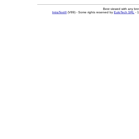
Best viewed with any br
IntraText®
(V89) - Some rights reserved by
EuloTech SRL
- 1