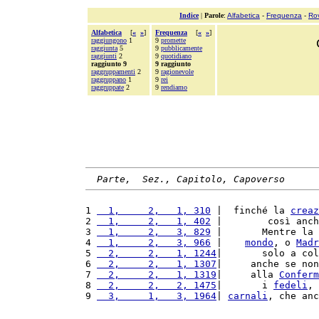
Indice
|
Parole
:
Alfabetica
-
Frequenza
-
Ro
Alfabetica
[
«
»
]
Frequenza
[
«
»
]
raggiungono
1
9
promette
raggiunta
5
9
pubblicamente
raggiunti
2
9
quotidiano
raggiunto 9
9 raggiunto
raggruppamenti
2
9
ragionevole
raggruppano
1
9
rei
raggruppate
2
9
rendiamo
Parte,  Sez., Capitolo, Capoverso
1 
  1,     2,   1, 310
 |  finché la 
creaz
2 
  1,     2,   1, 402
 |        così anch
3 
  1,     2,   3, 829
 |       Mentre la 
4 
  1,     2,   3, 966
 |    
mondo
, o 
Madr
5 
  2,     2,   1, 1244
|       solo a col
6 
  2,     2,   1, 1307
|     anche se non
7 
  2,     2,   1, 1319
|     alla 
Conferm
8 
  2,     2,   2, 1475
|       i 
fedeli
, 
9 
  3,     1,   3, 1964
| 
carnali
, che anc