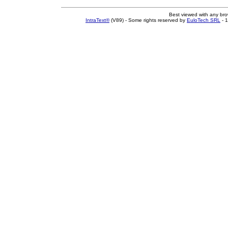
Best viewed with any br
IntraText®
(V89) - Some rights reserved by
EuloTech SRL
- 1