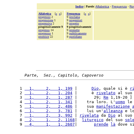
Indice
|
Parole
:
Alfabetica
-
Frequenza
-
Ro
Alfabetica
[
«
»
]
Frequenza
[
«
»
]
progressio
2
9
proclama
progressione
1
9
progenitori
progressiva
2
9
progetto
progressivamente 9
9 progressivamente
progresso
14
9
promette
progressso
1
9
pubblicamente
proibisce
22
9
quotidiano
Parte,  Sez., Capitolo, Capoverso
1 
  1,     2,   1, 199
 |      
Dio
, quale si è 
r
2 
  1,     2,   1, 204
 |      è 
rivelato
 al suo
3 
  1,     2,   1, 287
 |       29; 
Rm
 1,19-20 ]
4 
  1,     2,   1, 341
 |    tra loro. L'
uomo
 le
5 
  1,     2,   2, 486
 |    sua 
manifestazione
6 
  1,     2,   3, 781
 |    lui un'
alleanza
 e l
7 
  1,     2,   3, 992
 | 
rivelata
 da 
Dio
 al suo
8 
  2,     1,   2, 1168
|  
liturgico
 del suo 
spl
9 
  4,     1,   1, 2607
|       
prende
là
 dove s