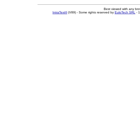
Best viewed with any br
IntraText®
(V89) - Some rights reserved by
EuloTech SRL
- 1