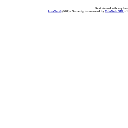
Best viewed with any br
IntraText®
(V89) - Some rights reserved by
EuloTech SRL
- 1