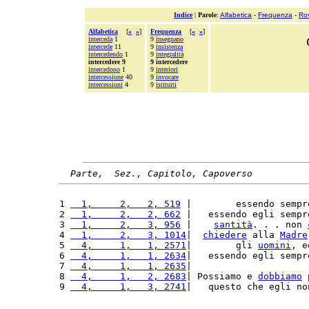
Indice
|
Parole
:
Alfabetica
-
Frequenza
-
Ro
Alfabetica
[
«
»
]
Frequenza
[
«
»
]
interceda
1
9
insegnano
intercede
11
9
insistenza
intercedendo
1
9
integralità
intercedere 9
9 intercedere
intercedono
1
9
interiori
intercessione
40
9
invocare
intercessioni
4
9
istituiti
Parte,  Sez., Capitolo, Capoverso
1 
  1,     2,   2, 519
 |        essendo sempr
2 
  1,     2,   2, 662
 |   essendo egli sempr
3 
  1,     2,   3, 956
 |    
santità
. . . non 
4 
  1,     2,   3, 1014
|  
chiedere
 alla 
Madre
5 
  4,     1,   1, 2571
|        gli 
uomini
, e
6 
  4,     1,   1, 2634
|   essendo egli sempr
7 
  4,     1,   1, 2635
|                     
8 
  4,     1,   2, 2683
| Possiamo e 
dobbiamo
 
9 
  4,     1,   3, 2741
|   questo che egli no