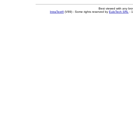
Best viewed with any br
IntraText®
(V89) - Some rights reserved by
EuloTech SRL
- 1