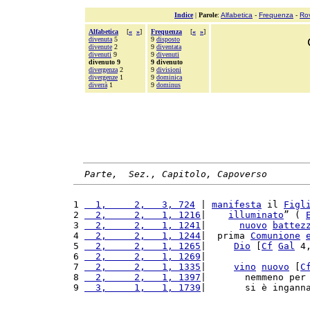
Indice
|
Parole
:
Alfabetica
-
Frequenza
-
Ro
Alfabetica
[
«
»
]
Frequenza
[
«
»
]
divenuta
5
9
disposto
divenute
2
9
diventata
divenuti
9
9
divenuti
divenuto 9
9 divenuto
divergenza
2
9
divisioni
divergenze
1
9
dominica
diverrà
1
9
dominus
Parte,  Sez., Capitolo, Capoverso
1 
  1,     2,   3, 724
 | 
manifesta
 il 
Figl
2 
  2,     2,   1, 1216
|    
illuminato
” ( 
3 
  2,     2,   1, 1241
|      
nuovo
battez
4 
  2,     2,   1, 1244
|  prima 
Comunione
5 
  2,     2,   1, 1265
|     
Dio
 [
Cf
Gal
 4
6 
  2,     2,   1, 1269
|                  
7 
  2,     2,   1, 1335
|     
vino
nuovo
 [
C
8 
  2,     2,   1, 1397
|       nemmeno per
9 
  3,     1,   1, 1739
|       si è ingann