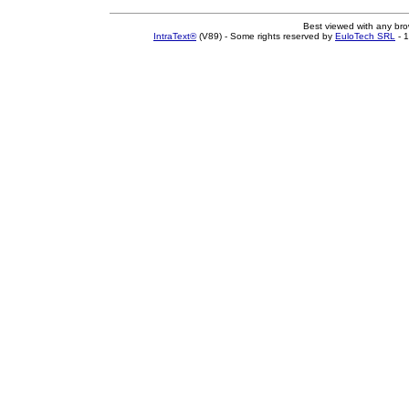
Best viewed with any br
IntraText®
(V89) - Some rights reserved by
EuloTech SRL
- 1