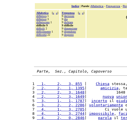
Indice
|
Parole
:
Alfabetica
-
Frequenza
-
Ro
Alfabetica
[
«
»
]
Frequenza
[
«
»
]
differisca
1
9
decisioni
differisce
3
9
dia
differiscono
1
9
dichiara
difficile 9
9 difficile
difficili
2
9
dimensione
difficilmente
1
9
dipendono
difficoltà
22
9
disposto
Parte,  Sez., Capitolo, Capoverso
1 
  1,     2,   3, 855
 |    
Chiesa
 stessa
2 
  2,     2,   1, 1395
|      
amicizia
, t
3 
  2,     2,   3, 1648
|             1648
4 
  2,     2,   3, 1649
|       
nuova
unio
5 
  3,     1,   1, 1787
|  
incerto
 il 
giud
6 
  3,     2,   2, 2286
| 
volontariamente
 
7 
  4,     1,   3, 2705
|        Ci vuole 
8 
  4,     1,   3, 2744
| 
impossibile
, 
fac
9 
  4,     2,   0, 2846
|     
parola
 il 
te