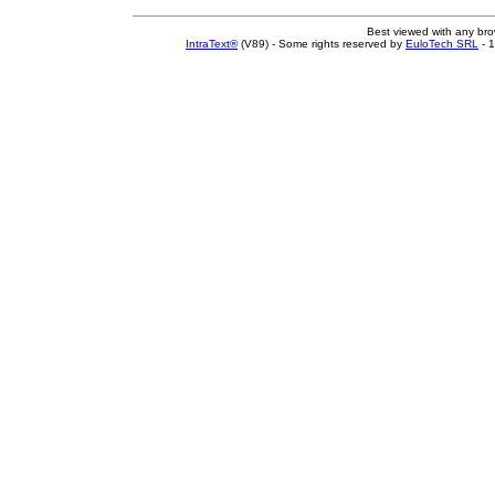
Best viewed with any br
IntraText®
(V89) - Some rights reserved by
EuloTech SRL
- 1