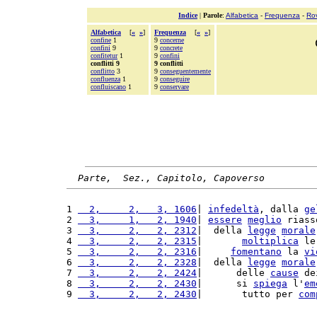
Indice
|
Parole
:
Alfabetica
-
Frequenza
-
Ro
Alfabetica
[
«
»
]
Frequenza
[
«
»
]
confine
1
9
concerne
confini
9
9
concrete
confitetur
1
9
confini
conflitti 9
9 conflitti
conflitto
3
9
conseguentemente
confluenza
1
9
conseguire
confluiscano
1
9
conservare
Parte,  Sez., Capitolo, Capoverso
1 
  2,     2,   3, 1606
| 
infedeltà
, dalla 
ge
2 
  3,     1,   2, 1940
| 
essere
meglio
 riass
3 
  3,     2,   2, 2312
|  della 
legge
morale
4 
  3,     2,   2, 2315
|       
moltiplica
 le
5 
  3,     2,   2, 2316
|     
fomentano
 la 
vi
6 
  3,     2,   2, 2328
|  della 
legge
morale
7 
  3,     2,   2, 2424
|      delle 
cause
 de
8 
  3,     2,   2, 2430
|      si 
spiega
 l'
em
9 
  3,     2,   2, 2430
|       tutto per 
com