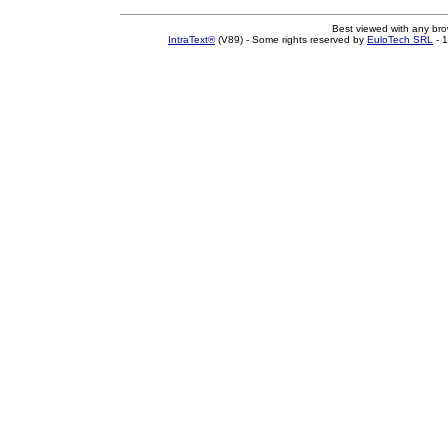
Best viewed with any br
IntraText®
(V89) - Some rights reserved by
EuloTech SRL
- 1