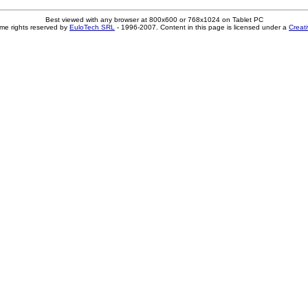
Best viewed with any browser at 800x600 or 768x1024 on Tablet PC
me rights reserved by
EuloTech SRL
- 1996-2007. Content in this page is licensed under a
Creat