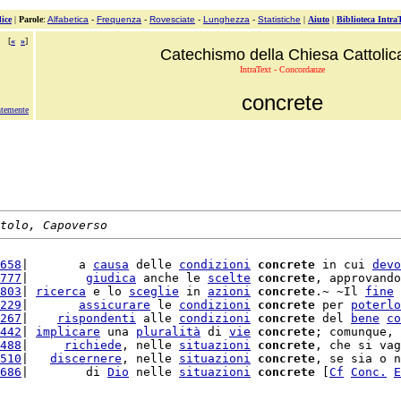
ice
|
Parole
:
Alfabetica
-
Frequenza
-
Rovesciate
-
Lunghezza
-
Statistiche
|
Aiuto
|
Biblioteca Intra
[
«
»
]
Catechismo della Chiesa Cattolic
IntraText - Concordanze
concrete
ntemente
tolo, Capoverso
658
|       a 
causa
 delle 
condizioni
concrete
 in cui 
devo
777
|        
giudica
 anche le 
scelte
concrete
, approvando
803
| 
ricerca
 e lo 
sceglie
 in 
azioni
concrete
.~ ~Il 
fine
 
229
|       
assicurare
 le 
condizioni
concrete
 per 
poterlo
267
|    
rispondenti
 alle 
condizioni
concrete
 del 
bene
co
442
| 
implicare
 una 
pluralità
 di 
vie
concrete
; comunque, 
488
|     
richiede
, nelle 
situazioni
concrete
, che si vag
510
|   
discernere
, nelle 
situazioni
concrete
, se sia o n
686
|        di 
Dio
 nelle 
situazioni
concrete
 [
Cf
Conc.
E