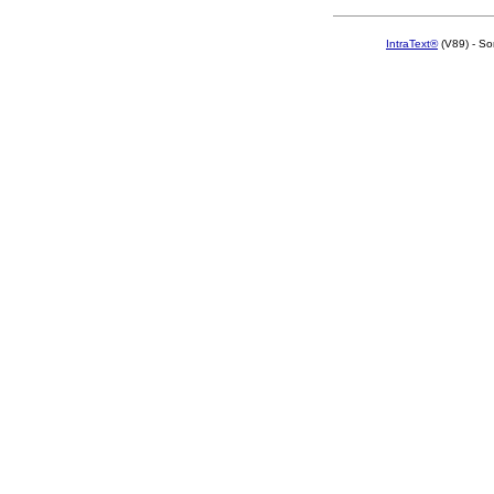
IntraText®
(V89) - So