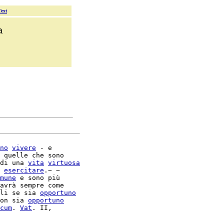
Text
a
no
vivere
 - e

 quelle che sono

di una 
vita
virtuosa
esercitare
.~ ~

mune
 e sono più

avrà sempre come

li se sia 
opportuno
on sia 
opportuno
cum
. 
Vat