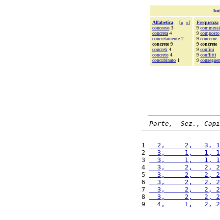
Ind
Alfabetica
[
«
»
]
Frequenza
concorso
3
9
commessi
concreta
4
9
composto
concretamente
2
9
concerne
concrete 9
9 concrete
concreti
4
9
confini
concreto
4
9
conflitti
concubinato
1
9
consegue
Parte,  Sez., Capi
1 
  2,     2,   3, 1
2 
  3,     1,   1, 1
3 
  3,     1,   1, 1
4 
  3,     2,   2, 2
5 
  3,     2,   2, 2
6 
  3,     2,   2, 2
7 
  3,     2,   2, 2
8 
  3,     2,   2, 2
9 
  4,     1,   2, 2