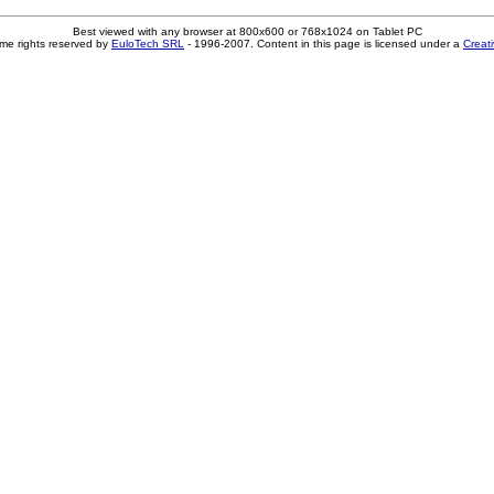
Best viewed with any browser at 800x600 or 768x1024 on Tablet PC
me rights reserved by
EuloTech SRL
- 1996-2007. Content in this page is licensed under a
Creat