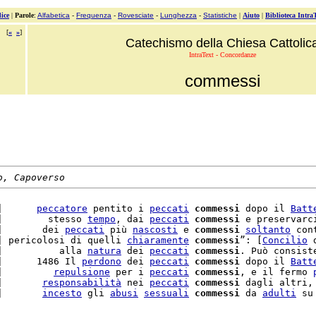
ice
|
Parole
:
Alfabetica
-
Frequenza
-
Rovesciate
-
Lunghezza
-
Statistiche
|
Aiuto
|
Biblioteca Intra
[
«
»
]
Catechismo della Chiesa Cattolic
IntraText - Concordanze
commessi
o, Capoverso
|      
peccatore
 pentito i 
peccati
commessi
 dopo il 
Batt
|        stesso 
tempo
, dai 
peccati
commessi
 e preservarci
|       dei 
peccati
 più 
nascosti
 e 
commessi
soltanto
 con
| pericolosi di quelli 
chiaramente
commessi
”: [
Concilio
 
|          alla 
natura
 dei 
peccati
commessi
. Può consist
|      1486 Il 
perdono
 dei 
peccati
commessi
 dopo il 
Batt
|         
repulsione
 per i 
peccati
commessi
, e il fermo 
|       
responsabilità
 nei 
peccati
commessi
 dagli altri,
|       
incesto
 gli 
abusi
sessuali
commessi
 da 
adulti
 su