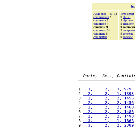
Ind
Alfabetica
[
«
»
]
Frequenza
commercium
1
9
christi
commessa
6
9
cipriano
commesse
4
9
clemente
commessi 9
9 commessi
commesso
31
9
composto
commette
6
9
concerne
commettere
19
9
concrete
Parte,  Sez., Capitol
1 
  1,     2,   3, 979
 
2 
  2,     2,   1, 1393
3 
  2,     2,   2, 1456
4 
  2,     2,   2, 1456
5 
  2,     2,   2, 1460
6 
  2,     2,   2, 1486
7 
  2,     2,   2, 1490
8 
  3,     1,   1, 1868
9 
  3,     2,   2, 2389