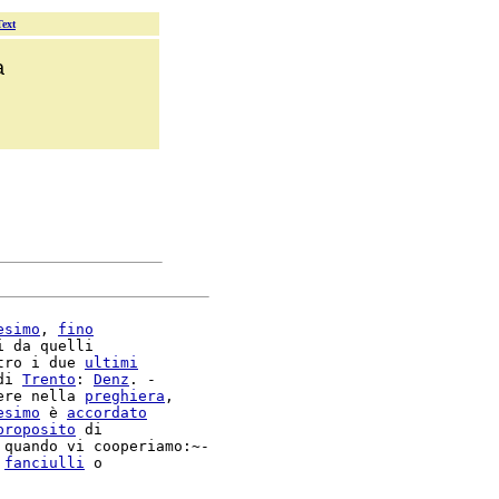
Text
a
esimo
, 
fino
 da quelli

tro i due 
ultimi
di 
Trento
: 
Denz
. -

ere nella 
preghiera
,

esimo
 è 
accordato
proposito
 di

 quando vi cooperiamo:~-

 
fanciulli