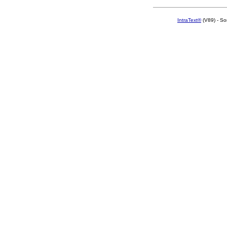
IntraText®
(V89) - So