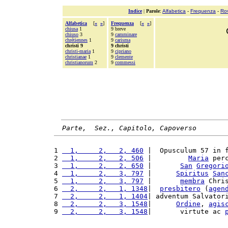
Indice
|
Parole
:
Alfabetica
-
Frequenza
-
Ro
Alfabetica
[
«
»
]
Frequenza
[
«
»
]
chiusa
1
9 breve
chiuso
3
9
camminare
chrétiennes
1
9
carisma
christi 9
9 christi
christi-maria
1
9
cipriano
christianae
1
9
clemente
christianorum
2
9
commessi
Parte,  Sez., Capitolo, Capoverso
1 
  1,     2,   2, 460
 |  Opusculum 57 in 
2 
  1,     2,   2, 506
 |         
Maria
 per
3 
  1,     2,   2, 650
 |       
San
Gregori
4 
  1,     2,   3, 797
 |      
Spiritus
San
5 
  1,     2,   3, 797
 |       
membra
 Chri
6 
  2,     2,   1, 1348
|  
presbitero
 (
agen
7 
  2,     2,   1, 1404
| adventum Salvator
8 
  2,     2,   3, 1548
|      
Ordine
, 
agis
9 
  2,     2,   3, 1548
|       virtute ac 