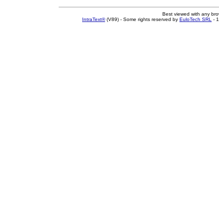
Best viewed with any br
IntraText®
(V89) - Some rights reserved by
EuloTech SRL
- 1