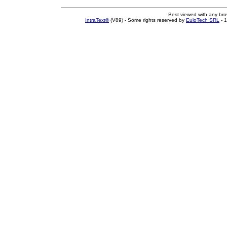
Best viewed with any br
IntraText®
(V89) - Some rights reserved by
EuloTech SRL
- 1