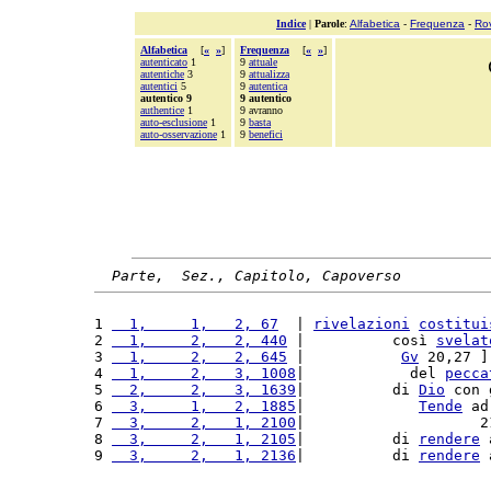
Indice
|
Parole
:
Alfabetica
-
Frequenza
-
Ro
Alfabetica
[
«
»
]
Frequenza
[
«
»
]
autenticato
1
9
attuale
autentiche
3
9
attualizza
autentici
5
9
autentica
autentico 9
9 autentico
authentice
1
9 avranno
auto-esclusione
1
9
basta
auto-osservazione
1
9
benefici
Parte,  Sez., Capitolo, Capoverso
1 
  1,     1,   2, 67
  | 
rivelazioni
costitui
2 
  1,     2,   2, 440
 |          così 
svelat
3 
  1,     2,   2, 645
 |           
Gv
 20,27 ]
4 
  1,     2,   3, 1008
|            del 
pecca
5 
  2,     2,   3, 1639
|          di 
Dio
 con 
6 
  3,     1,   2, 1885
|             
Tende
 ad
7 
  3,     2,   1, 2100
|                    2
8 
  3,     2,   1, 2105
|          di 
rendere
 
9 
  3,     2,   1, 2136
|          di 
rendere
 