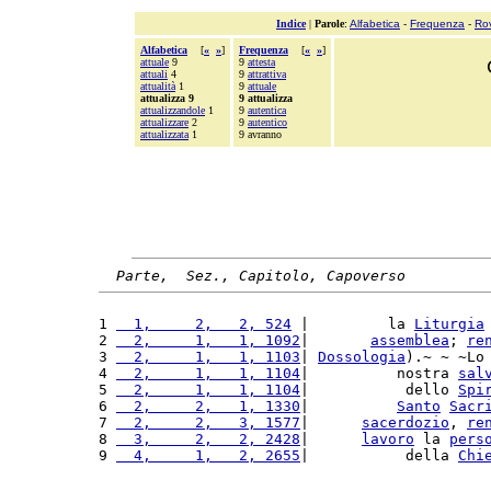
Indice
|
Parole
:
Alfabetica
-
Frequenza
-
Ro
Alfabetica
[
«
»
]
Frequenza
[
«
»
]
attuale
9
9
attesta
attuali
4
9
attrattiva
attualità
1
9
attuale
attualizza 9
9 attualizza
attualizzandole
1
9
autentica
attualizzare
2
9
autentico
attualizzata
1
9 avranno
Parte,  Sez., Capitolo, Capoverso
1 
  1,     2,   2, 524
 |         la 
Liturgia
2 
  2,     1,   1, 1092
|       
assemblea
; 
re
3 
  2,     1,   1, 1103
| 
Dossologia
).~ ~ ~Lo
4 
  2,     1,   1, 1104
|          nostra 
sal
5 
  2,     1,   1, 1104
|           dello 
Spi
6 
  2,     2,   1, 1330
|          
Santo
Sacr
7 
  2,     2,   3, 1577
|      
sacerdozio
, 
re
8 
  3,     2,   2, 2428
|      
lavoro
 la 
pers
9 
  4,     1,   2, 2655
|           della 
Chi