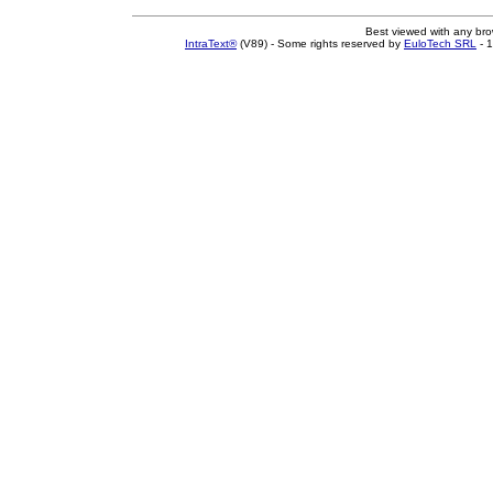
Best viewed with any br
IntraText®
(V89) - Some rights reserved by
EuloTech SRL
- 1