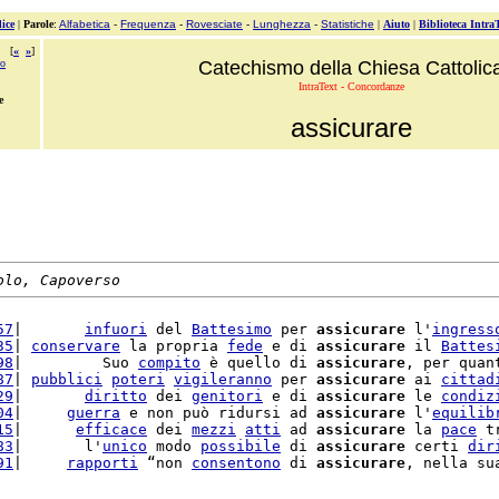
ice
|
Parole
:
Alfabetica
-
Frequenza
-
Rovesciate
-
Lunghezza
-
Statistiche
|
Aiuto
|
Biblioteca Intra
[
«
»
]
no
Catechismo della Chiesa Cattolic
IntraText - Concordanze
e
assicurare
olo, Capoverso
57
|       
infuori
 del 
Battesimo
 per 
assicurare
 l'
ingress
35
| 
conservare
 la propria 
fede
 e di 
assicurare
 il 
Battes
98
|         Suo 
compito
 è quello di 
assicurare
, per quan
87
| 
pubblici
poteri
vigileranno
 per 
assicurare
 ai 
cittad
29
|       
diritto
 dei 
genitori
 e di 
assicurare
 le 
condiz
04
|     
guerra
 e non può ridursi ad 
assicurare
 l'
equilib
15
|      
efficace
 dei 
mezzi
atti
 ad 
assicurare
 la 
pace
 t
83
|       l'
unico
 modo 
possibile
 di 
assicurare
 certi 
dir
91
|     
rapporti
 “non 
consentono
 di 
assicurare
, nella su