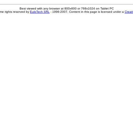
Best viewed with any browser at 800x600 or 768x1024 on Tablet PC
me rights reserved by
EuloTech SRL
- 1996-2007. Content in this page is licensed under a
Creat