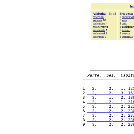
Ind
Alfabetica
[
«
»
]
Frequenza
asserzioni
1
9
annunzia
assicura
18
9
arca
assicurano
4
9
armi
assicurare 9
9 assicurar
assicurarle
1
9
assunti
assicurarsi
1
9
attesta
assicurata
1
9
attrattiva
Parte,  Sez., Capit
1 
  2,     2,   1, 12
2 
  2,     2,   3, 16
3 
  3,     1,   2, 18
4 
  3,     2,   1, 21
5 
  3,     2,   2, 22
6 
  3,     2,   2, 23
7 
  3,     2,   2, 23
8 
  3,     2,   2, 23
9 
  3,     2,   2, 23