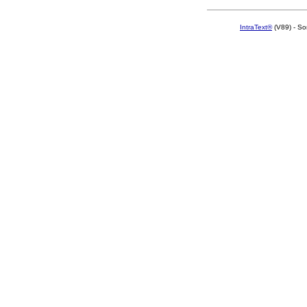
IntraText®
(V89) - So