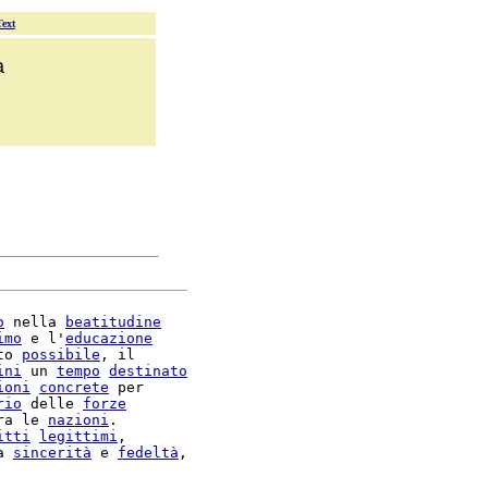
Text
a
o
 nella 
beatitudine
imo
 e l'
educazione
to 
possibile
, il

ini
 un 
tempo
destinato
ioni
concrete
 per

rio
 delle 
forze
ra le 
nazioni
.

itti
legittimi
,

a 
sincerità
 e 
fedeltà