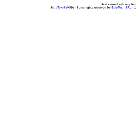
Best viewed with any br
IntraText®
(V89) - Some rights reserved by
EuloTech SRL
- 1