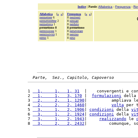
Indice
|
Parole
:
Alfabetica
-
Frequenza
-
Ro
Alfabetica
[
«
»
]
Frequenza
[
«
»
]
permettere
6
8
penitenti
permetterebbe
2
8
pensare
permetteva
1
8
perduto
permettono 8
8 permettono
permissione
1
8
perseverare
permissività
1
8
persino
perno
1
8
peso
Parte,  Sez., Capitolo, Capoverso
1 
  1,     1,   1, 31
  |    convergenti e co
2 
  1,     1,   3, 170
 |  
formulazioni
 della
3 
  2,     2,   1, 1290
|          ampliava l
4 
  2,     2,   2, 1460
|          
volta
 per 
5 
  3,     1,   2, 1906
| 
condizioni
 della 
vi
6 
  3,     1,   2, 1924
| 
condizioni
 della 
vi
7 
  3,     1,   2, 1943
|     
realizzando
 le 
8 
  3,     2,   2, 2432
|         comunque, s