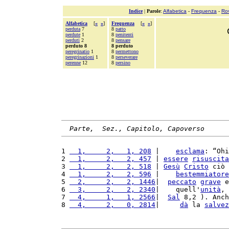
Indice
|
Parole
:
Alfabetica
-
Frequenza
-
Ro
Alfabetica
[
«
»
]
Frequenza
[
«
»
]
perduta
7
8
patto
perdute
1
8
penitenti
perduti
2
8
pensare
perduto 8
8 perduto
peregrinatio
1
8
permettono
peregrinazioni
1
8
perseverare
perenne
12
8
persino
Parte,  Sez., Capitolo, Capoverso
1 
  1,     2,   1, 208
 |    
esclama
: “Ohi
2 
  1,     2,   2, 457
 | 
essere
risuscita
3 
  1,     2,   2, 518
 | 
Gesù
Cristo
 ciò 
4 
  1,     2,   2, 596
 |    
bestemmiatore
5 
  2,     2,   2, 1446
|  
peccato
grave
 e
6 
  3,     2,   2, 2340
|    quell'
unità
, 
7 
  4,     1,   1, 2566
|  
Sal
 8,2 ). Anch
8 
  4,     2,   0, 2814
|     
dà
 la 
salvez