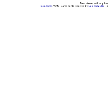
Best viewed with any br
IntraText®
(V89) - Some rights reserved by
EuloTech SRL
- 1