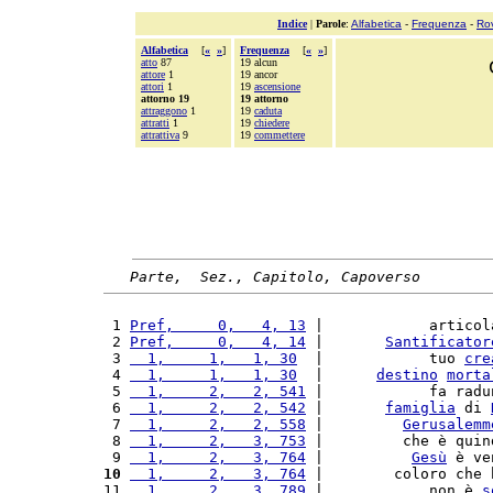
Indice
|
Parole
:
Alfabetica
-
Frequenza
-
Ro
Alfabetica
[
«
»
]
Frequenza
[
«
»
]
atto
87
19 alcun
attore
1
19 ancor
attori
1
19
ascensione
attorno 19
19 attorno
attraggono
1
19
caduta
attratti
1
19
chiedere
attrattiva
9
19
commettere
Parte,  Sez., Capitolo, Capoverso
 1 
Pref,     0,   4, 13
 |            articol
 2 
Pref,     0,   4, 14
 |       
Santificator
 3 
  1,     1,   1, 30
  |            tuo 
cre
 4 
  1,     1,   1, 30
  |      
destino
morta
 5 
  1,     2,   2, 541
 |            fa radu
 6 
  1,     2,   2, 542
 |       
famiglia
 di 
 7 
  1,     2,   2, 558
 |         
Gerusalemm
 8 
  1,     2,   3, 753
 |         che è quin
 9 
  1,     2,   3, 764
 |          
Gesù
 è ve
10
  1,     2,   3, 764
 |        coloro che 
11 
  1,     2,   3, 789
 |            non è 
s