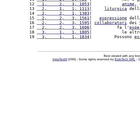
12 
  1,     2,   3, 1053
|            
anime
, 
13 
  2,     1,   1, 1113
|     
liturgica
 dell
14 
  2,     2,   1, 1383
|                   
15 
  2,     2,   3, 1561
|   
espressione
 dell
16 
  2,     2,   3, 1595
| 
collaboratori
 dei 
17 
  2,     2,   3, 1606
|          fa l'
espe
18 
  3,     1,   1, 1805
|            le altr
19 
  3,     1,   1, 1834
|         Possono 
es
Best viewed with any br
IntraText®
(V89) - Some rights reserved by
EuloTech SRL
- 1