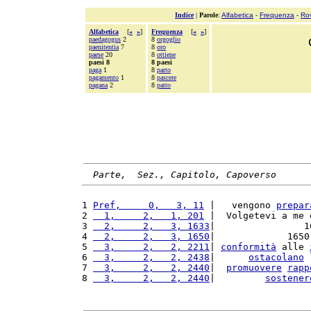
Indice
|
Parole
:
Alfabetica
-
Frequenza
-
Ro
Alfabetica
[
«
»
]
Frequenza
[
«
»
]
paedagogus
2
8
orgoglio
paenitentia
7
8
oro
paese
20
8
ottiene
paesi 8
8 paesi
paga
1
8
parto
pagamento
1
8
pascere
pagana
2
8
patto
Parte,  Sez., Capitolo, Capoverso
1 
Pref,     0,   3, 11
 |   vengono 
prepar
2 
  1,     2,   1, 201
 |  Volgetevi a me 
3 
  2,     2,   3, 1633
|                1
4 
  2,     2,   3, 1650
|             1650
5 
  3,     2,   2, 2211
| 
conformità
 alle 
6 
  3,     2,   2, 2438
|      
ostacolano
 
7 
  3,     2,   2, 2440
|  
promuovere
rapp
8 
  3,     2,   2, 2440
|         
sostener