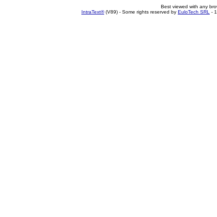
Best viewed with any br
IntraText®
(V89) - Some rights reserved by
EuloTech SRL
- 1