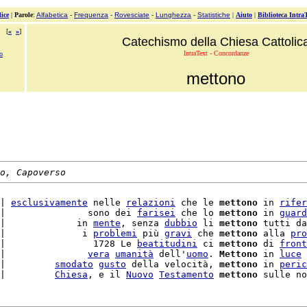
ice
|
Parole
:
Alfabetica
-
Frequenza
-
Rovesciate
-
Lunghezza
-
Statistiche
|
Aiuto
|
Biblioteca Intra
[
«
»
]
Catechismo della Chiesa Cattolic
IntraText - Concordanze
o
mettono
o, Capoverso
| 
esclusivamente
 nelle 
relazioni
 che le 
mettono
 in 
rifer
|               sono dei 
farisei
 che lo 
mettono
 in 
guard
|             in 
mente
, senza 
dubbio
 li 
mettono
 tutti da
|              i 
problemi
 più 
gravi
 che 
mettono
 alla 
pro
|                1728 Le 
beatitudini
 ci 
mettono
 di 
front
|               
vera
umanità
 dell'
uomo
. 
Mettono
 in 
luce
 
|         
smodato
gusto
 della velocità, 
mettono
 in 
peric
|         
Chiesa
, e il 
Nuovo
Testamento
mettono
 sulle no