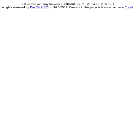
Best viewed with any browser at 800x600 or 768x1024 on Tablet PC
me rights reserved by
EuloTech SRL
- 1996-2007. Content in this page is licensed under a
Creat