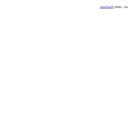
IntraText®
(V89) - So