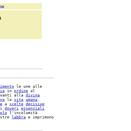
Text
a
imento
 le une alle

ia
 in 
ordine
 al

vanti alla 
divina
va
 la 
vita
umana
.

e
 a 
scelte
decisive
i 
doveri
essenziali
olo
 l'incolumità

stre 
labbra