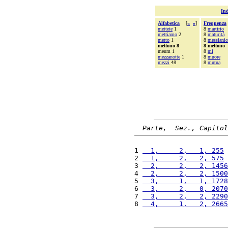
Ind
Alfabetica
[
«
»
]
Frequenza
mettete
1
8
martirio
mettiamo
2
8
maturità
metto
1
8
messianic
mettono 8
8 mettono
meum 1
8
ml
mezzanotte
1
8
muore
mezzi
48
8
mutua
Parte,  Sez., Capitol
1 
  1,     2,   1, 255
 
2 
  1,     2,   2, 575
 
3 
  2,     2,   2, 1456
4 
  2,     2,   2, 1500
5 
  3,     1,   1, 1728
6 
  3,     2,   0, 2070
7 
  3,     2,   2, 2290
8 
  4,     1,   2, 2665