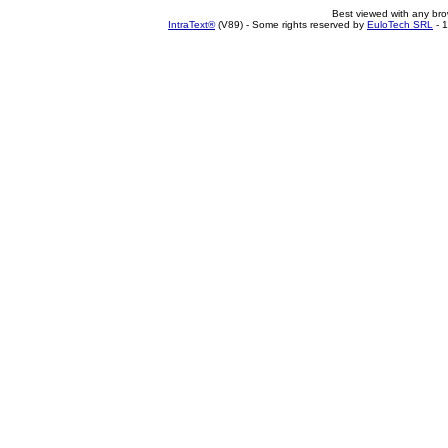
Best viewed with any br
IntraText®
(V89) - Some rights reserved by
EuloTech SRL
- 1