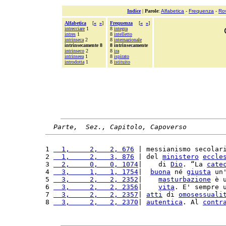
Indice
|
Parole
:
Alfabetica
-
Frequenza
-
Ro
Alfabetica
[
«
»
]
Frequenza
[
«
»
]
intrecciare
1
8
integra
intres
1
8
intelletto
intrinseca
2
8
internazionale
intrinsecamente 8
8 intrinsecamente
intrinseco
2
8
ira
intrinseea
1
8
ispirato
introdotta
1
8
istituito
Parte,  Sez., Capitolo, Capoverso
1 
  1,     2,   2, 676
 | messianismo secolar
2 
  1,     2,   3, 876
 | del 
ministero
eccle
3 
  2,     0,   0, 1074
|    di 
Dio
. “La 
cate
4 
  3,     1,   1, 1754
|  
buona
 né 
giusta
 un
5 
  3,     2,   2, 2352
|    
masturbazione
 è 
6 
  3,     2,   2, 2356
|    
vita
. E' sempre 
7 
  3,     2,   2, 2357
| 
atti
 di 
omosessuali
8 
  3,     2,   2, 2370
| 
autentica
. Al 
contr