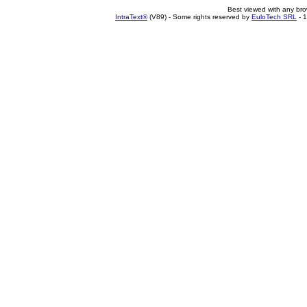
Best viewed with any br
IntraText®
(V89) - Some rights reserved by
EuloTech SRL
- 1