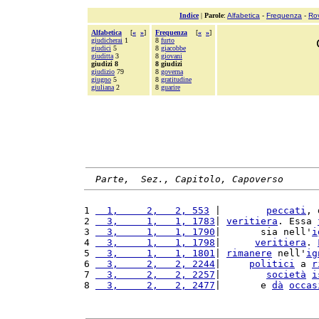
Indice
|
Parole
:
Alfabetica
-
Frequenza
-
Ro
Alfabetica
[
«
»
]
Frequenza
[
«
»
]
giudicherai
1
8
furto
giudici
5
8
giacobbe
giuditta
3
8
giovani
giudizi 8
8 giudizi
giudizio
79
8
governa
giugno
5
8
gratitudine
giuliana
2
8
guarire
Parte,  Sez., Capitolo, Capoverso
1 
  1,     2,   2, 553
 |        
peccati
, 
2 
  3,     1,   1, 1783
| 
veritiera
. Essa 
3 
  3,     1,   1, 1790
|       sia nell'
i
4 
  3,     1,   1, 1798
|      
veritiera
. 
5 
  3,     1,   1, 1801
| 
rimanere
 nell'
ig
6 
  3,     2,   2, 2244
|     
politici
 a 
r
7 
  3,     2,   2, 2257
|        
società
i
8 
  3,     2,   2, 2477
|       e 
dà
occas