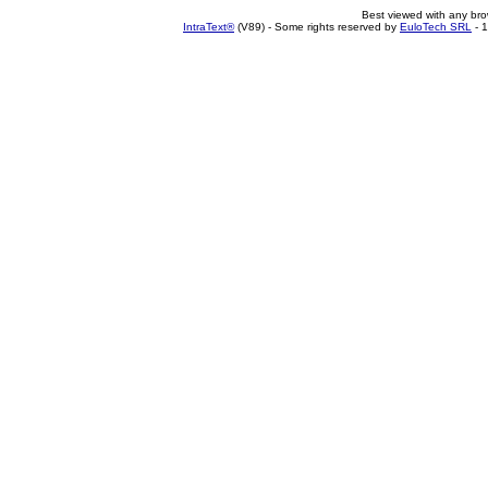
Best viewed with any br
IntraText®
(V89) - Some rights reserved by
EuloTech SRL
- 1