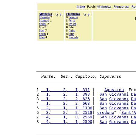
Indice
|
Parole
:
Alfabetica
-
Frequenza
-
Ro
Alfabetica
[
«
»
]
Frequenza
[
«
»
]
fidanzata
2
8
favorire
fidanzati
1
8
felice
fidarsi
2
8
ferisce
fide 8
8 fide
fidei
7
8
finito
fidem
1
8
folla
fides
4
8
formule
Parte,  Sez., Capitolo, Capoverso
1 
  1,     2,   1, 311
 |    
Agostino
, Enc
2 
  1,     2,   1, 393
 |  
San
Giovanni
Da
3 
  1,     2,   2, 626
 |  
San
Giovanni
Da
4 
  1,     2,   2, 663
 |  
San
Giovanni
Da
5 
  2,     1,   1, 1106
|  
San
Giovanni
Da
6 
  3,     2,   2, 2518
| 
credono
” [
Sant'
A
7 
  4,     1,   0, 2559
|  
San
Giovanni
Da
8 
  4,     1,   1, 2590
|  
San
Giovanni
Da