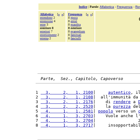
Indice
|
Parole
:
Alfabetica
-
Frequenza
-
Ro
Alfabetica
[
«
»
]
Frequenza
[
«
»
]
estendono
2
8
epoca
estensione
4
8
errori
ester
3
8
esaudita
esteriore 8
8 esteriore
esteriori
7
8
evangelium
esteriormente
2
8
familiari
esterna
2
8
fanciulli
Parte,  Sez., Capitolo, Capoverso
1 
  3,     2,   1, 2100
|     
autentico
, i
2 
  3,     2,   1, 2108
|  all'immunità da
3 
  3,     2,   1, 2176
|    di 
rendere
 a 
4 
  3,     2,   2, 2520
|    la 
purezza
 de
5 
  4,     1,   1, 2581
| 
popolo
 verso un 
6 
  4,     1,   3, 2703
|    Vuole anche l
7 
  4,     1,   3, 2704
|                 
8 
  4,     1,   3, 2717
|     insopportabi