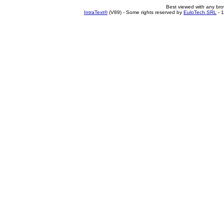
Best viewed with any br
IntraText®
(V89) - Some rights reserved by
EuloTech SRL
- 1