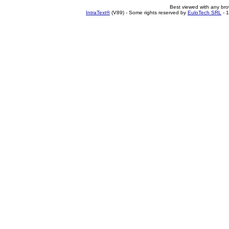
Best viewed with any br
IntraText®
(V89) - Some rights reserved by
EuloTech SRL
- 1