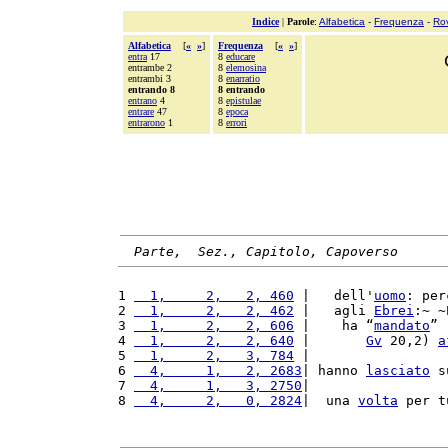
Indice
|
Parole
:
Alfabetica
-
Frequenza
-
Ro
Alfabetica
[
«
»
]
Frequenza
[
«
»
]
entra
17
8
educare
entrambe 2
8
elemosina
entrambi 3
8
enarratio
entrando 8
8 entrando
entrano
4
8
epistulae
entrare
47
8
epoca
entrarono
1
8
errori
Parte,  Sez., Capitolo, Capoverso
1 
  1,     2,   2, 460
 |   dell'
uomo
: per
2 
  1,     2,   2, 462
 |   agli 
Ebrei
:~ ~
3 
  1,     2,   2, 606
 |    ha “
mandato
” 
4 
  1,     2,   2, 640
 |       
Gv
 20,2) 
a
5 
  1,     2,   3, 784
 |                 
6 
  4,     1,   2, 2683
| hanno 
lasciato
 s
7 
  4,     1,   3, 2750
|                 
8 
  4,     2,   0, 2824
|  una 
volta
 per t